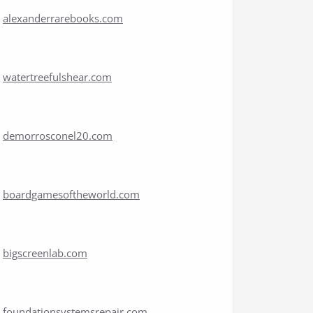
alexanderrarebooks.com
watertreefulshear.com
demorrosconel20.com
boardgamesoftheworld.com
bigscreenlab.com
foundationsystemsrepair.com