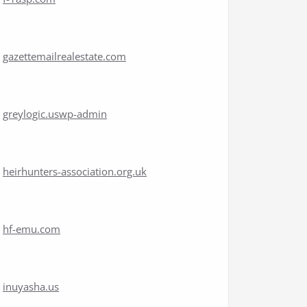
gazettemailrealestate.com
greylogic.uswp-admin
heirhunters-association.org.uk
hf-emu.com
inuyasha.us