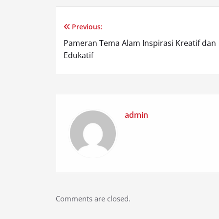
Previous:
Navigasi
Pameran Tema Alam Inspirasi Kreatif dan
pos
Edukatif
admin
Comments are closed.