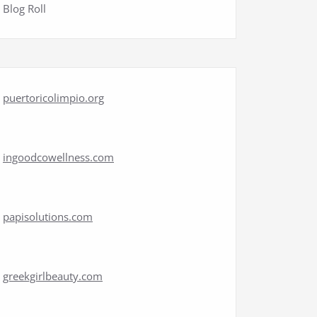
Blog Roll
puertoricolimpio.org
ingoodcowellness.com
papisolutions.com
greekgirlbeauty.com