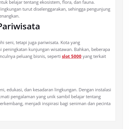
uk belajar tentang ekosistem, flora, dan fauna.
i lingkungan turut diselenggarakan, sehingga pengunjung
enangkan.
ariwisata
seni, tetapi juga pariwisata. Kota yang
 peningkatan kunjungan wisatawan. Bahkan, beberapa
culnya peluang bisnis, seperti
slot 5000
yang terkait
, edukasi, dan kesadaran lingkungan. Dengan instalasi
ikmati pengalaman yang unik sambil belajar tentang
berkembang, menjadi inspirasi bagi seniman dan pecinta