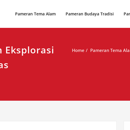
Pameran Tema Alam
Pameran Budaya Tradisi
Pa
 Eksplorasi
Home
Pameran Tema Alam
as