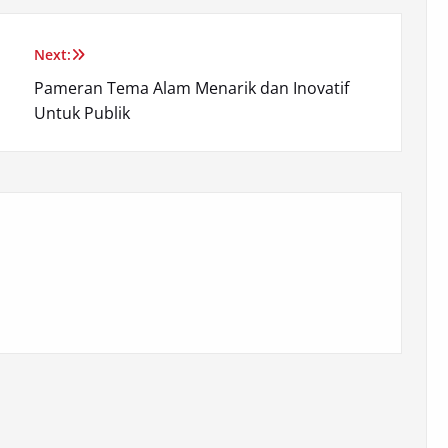
Next:
Pameran Tema Alam Menarik dan Inovatif
Untuk Publik